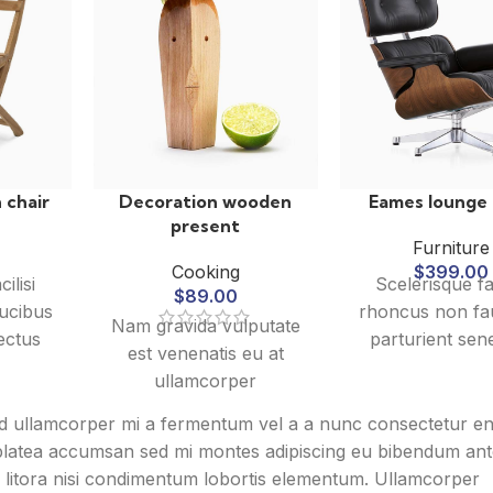
 chair
Decoration wooden
Eames lounge 
present
Furniture
Cooking
$
399.00
ilisi
Scelerisque fac
$
89.00
ucibus
rhoncus non fa
Nam gravida vulputate
ectus
parturient sen
est venenatis eu at
mcorper
lobortis a ulla
ullamcorper
 nibh
vestibulum mi
consectetur parturient
urient
ultricies a part
ad ullamcorper mi a fermentum vel a a nunc consectetur e
suspendisse a elit
ibulum
gravida a vest
platea accumsan sed mi montes adipiscing eu bibendum ant
lobortis ut convallis
t cum
leo sem in. Es
ue litora nisi condimentum lobortis elementum. Ullamcorper
vestibulum vulputate