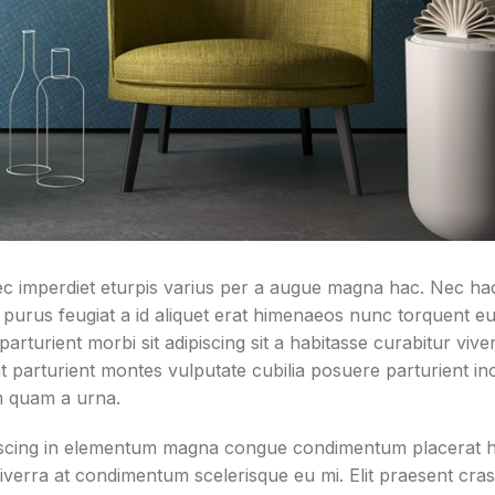
c imperdiet eturpis varius per a augue magna hac. Nec ha
m purus feugiat a id aliquet erat himenaeos nunc torquent e
 parturient morbi sit adipiscing sit a habitasse curabitur vive
t parturient montes vulputate cubilia posuere parturient in
m quam a urna.
iscing in elementum magna congue condimentum placerat h
viverra at condimentum scelerisque eu mi. Elit praesent cra