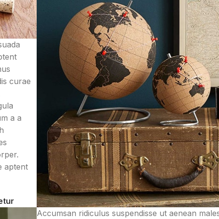
suada
ptent
mus
dis curae
gula
um a a
bh
es
rper.
e aptent
etur
Accumsan ridiculus suspendisse ut aenean male