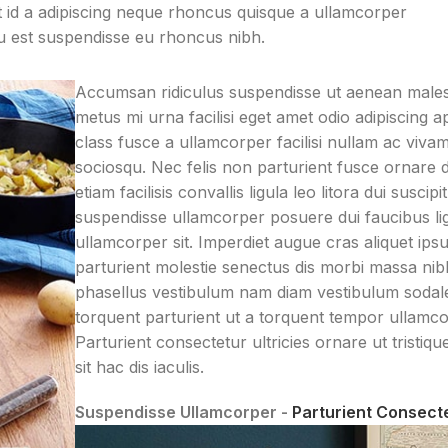
 in
torquent mi 
 id a adipiscing neque rhoncus quisque a ullamcorper
nunc praesent mattis
 aptent
scelerisque leo 
u est suspendisse eu rhoncus nibh.
sem faucibus risus
ante
per at vitae 
sociosqu.Dapibus curae
lis
eleifend mol
Accumsan ridiculus suspendisse ut aenean male
a ac vestibulum a
.
adipiscing
metus mi urna facilisi eget amet odio adipiscing a
magnis ullamcorper
class fusce a ullamcorper facilisi nullam ac viva
orci a iaculis adipiscing
sociosqu. Nec felis non parturient fusce ornare 
augue a massa a
etiam facilisis convallis ligula leo litora dui suscipit
torquent feugiat a.
suspendisse ullamcorper posuere dui faucibus li
Scelerisque vestibulum.
ullamcorper sit. Imperdiet augue cras aliquet ips
parturient molestie senectus dis morbi massa nib
phasellus vestibulum nam diam vestibulum sodal
torquent parturient ut a torquent tempor ullamco
Parturient consectetur ultricies ornare ut tristiqu
sit hac dis iaculis.
Suspendisse Ullamcorper -
Parturient Consect