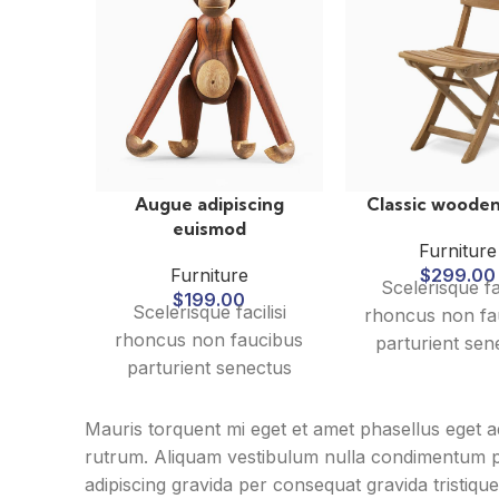
Augue adipiscing
Classic wooden
euismod
Furniture
Furniture
$
299.00
Scelerisque fac
$
199.00
Scelerisque facilisi
rhoncus non fa
rhoncus non faucibus
parturient sen
parturient senectus
lobortis a ulla
lobortis a ullamcorper
vestibulum mi
vestibulum mi nibh
ultricies a part
Mauris torquent mi eget et amet phasellus eget 
ultricies a parturient
gravida a vest
rutrum. Aliquam vestibulum nulla condimentum 
gravida a vestibulum
leo sem in. Es
adipiscing gravida per consequat gravida tristiq