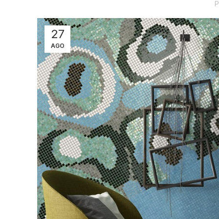
P
27
AGO