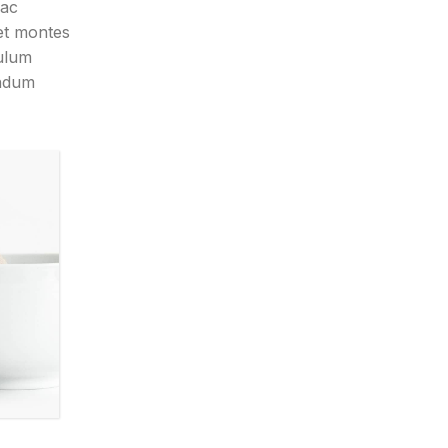
hac
 et montes
ulum
endum