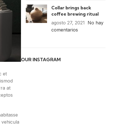
Collar brings back
coffee brewing ritual
agosto 27, 2021
No hay
comentarios
OUR INSTAGRAM
c et
uismod
rra at
ceptos
abitasse
s vehicula