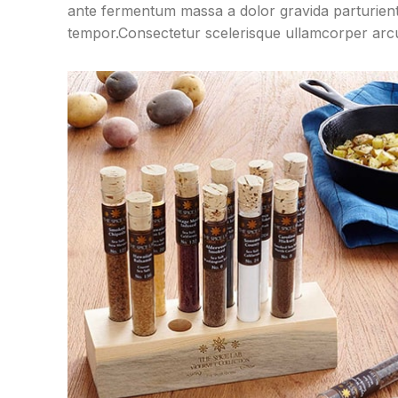
leo sem in. Est cum
torquent mi
ante fermentum massa a dolor gravida parturient
torquent mi in
scelerisque leo
tempor.Consectetur scelerisque ullamcorper arc
scelerisque leo aptent
per at vitae 
per at vitae ante
eleifend mol
eleifend mollis
adipiscing
adipiscing.