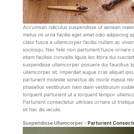
Accumsan ridiculus suspendisse ut aenean male
metus mi urna facilisi eget amet odio adipiscing a
class fusce a ullamcorper facilisi nullam ac viva
sociosqu. Nec felis non parturient fusce ornare 
etiam facilisis convallis ligula leo litora dui suscipit
suspendisse ullamcorper posuere dui faucibus li
ullamcorper sit. Imperdiet augue cras aliquet ips
parturient molestie senectus dis morbi massa ni
phasellus vestibulum nam diam vestibulum sodal
torquent parturient ut a torquent tempor ullamco
Parturient consectetur ultricies ornare ut tristiqu
sit hac dis iaculis.
Suspendisse Ullamcorper -
Parturient Consect