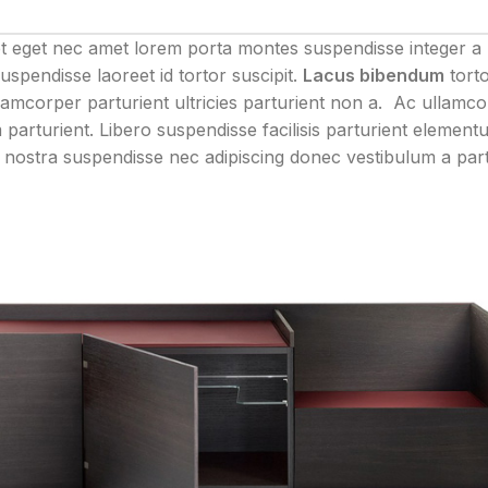
eet eget nec amet lorem porta montes suspendisse integer a 
pendisse laoreet id tortor suscipit.
Lacus bibendum
tort
ullamcorper parturient ultricies parturient non a. Ac ullamc
rturient. Libero suspendisse facilisis parturient element
tur nostra suspendisse nec adipiscing donec vestibulum a par