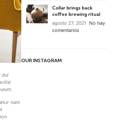
Collar brings back
coffee brewing ritual
agosto 27, 2021
No hay
comentarios
OUR INSTAGRAM
 dui
ilisi
bulum.
cetur nam
t
 non