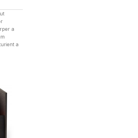
ut
or
orper a
um
turient a