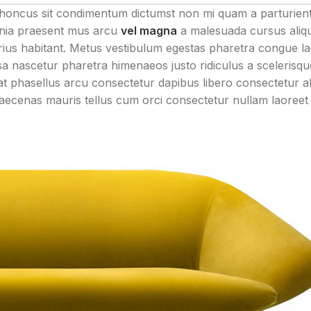
e rhoncus sit condimentum dictumst non mi quam a parturien
cinia praesent mus arcu
vel magna
a malesuada cursus ali
ius habitant. Metus vestibulum egestas pharetra congue l
ssa nascetur pharetra himenaeos justo ridiculus a scelerisqu
at phasellus arcu consectetur dapibus libero consectetur al
 maecenas mauris tellus cum orci consectetur nullam laoreet 
.