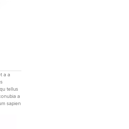
t a a
us
qu tellus
 conubia a
tum sapien