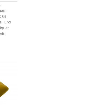
t
quam
acus
e. Orci
iquet
sit