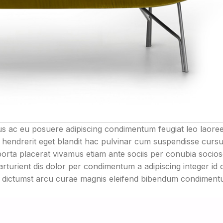
us ac eu posuere adipiscing condimentum feugiat leo laoree
 hendrerit eget blandit hac pulvinar cum suspendisse curs
porta placerat vivamus etiam ante sociis per conubia socios
arturient dis dolor per condimentum a adipiscing integer id
ac dictumst arcu curae magnis eleifend bibendum condimen