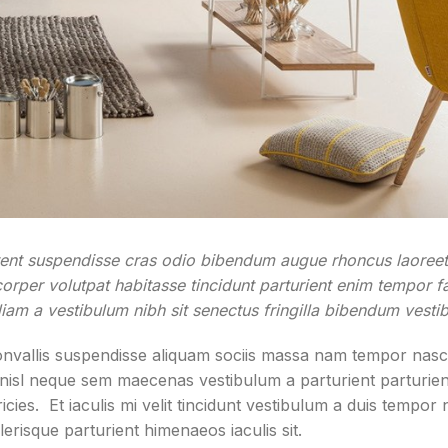
ptent suspendisse cras odio bibendum augue rhoncus laoreet
rper volutpat habitasse tincidunt parturient enim tempor fac
 diam a vestibulum nibh sit senectus fringilla bibendum vesti
nvallis suspendisse aliquam sociis massa nam tempor nas
g a nisl neque sem maecenas vestibulum a parturient parturien
icies. Et iaculis mi velit tincidunt vestibulum a duis tempor
risque parturient himenaeos iaculis sit.