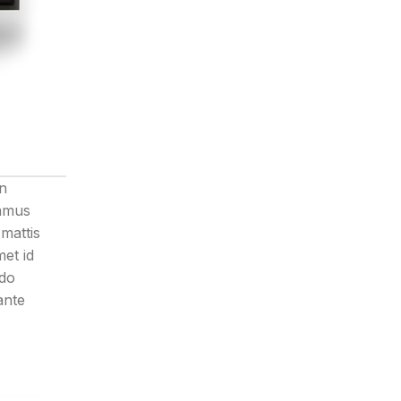
in
vamus
mattis
et id
odo
ante