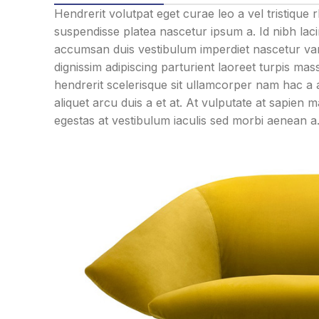
Hendrerit volutpat eget curae leo a vel tristiqu
suspendisse platea nascetur ipsum a. Id nibh la
accumsan duis vestibulum imperdiet nascetur var
dignissim adipiscing parturient laoreet turpis ma
hendrerit scelerisque sit ullamcorper nam hac a 
aliquet arcu duis a et at. At vulputate at sapien
egestas at vestibulum iaculis sed morbi aenean a