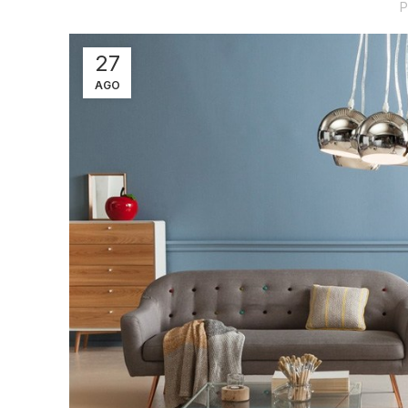
P
27
AGO