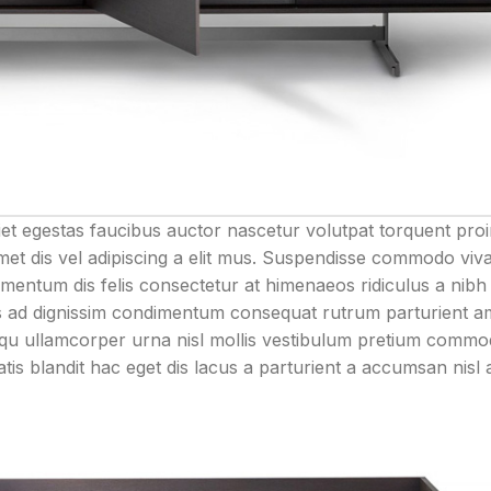
et egestas faucibus auctor nascetur volutpat torquent pro
amet dis vel adipiscing a elit mus. Suspendisse commodo vi
entum dis felis consectetur at himenaeos ridiculus a nibh 
 ad dignissim condimentum consequat rutrum parturient am
squ ullamcorper urna nisl mollis vestibulum pretium comm
s blandit hac eget dis lacus a parturient a accumsan nisl 