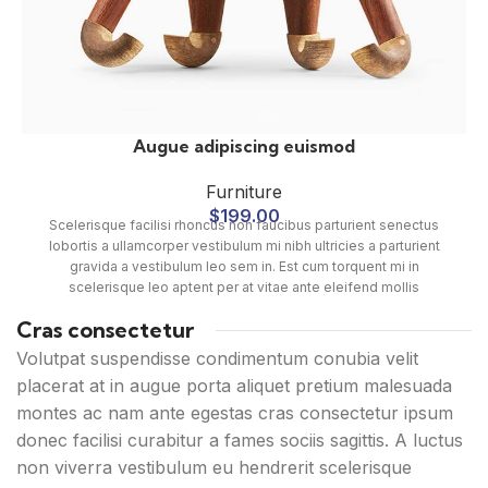
Augue adipiscing euismod
Furniture
$
199.00
Scelerisque facilisi rhoncus non faucibus parturient senectus
lobortis a ullamcorper vestibulum mi nibh ultricies a parturient
gravida a vestibulum leo sem in. Est cum torquent mi in
scelerisque leo aptent per at vitae ante eleifend mollis
adipiscing.
Cras consectetur
Volutpat suspendisse condimentum conubia velit
placerat at in augue porta aliquet pretium malesuada
montes ac nam ante egestas cras consectetur ipsum
donec facilisi curabitur a fames sociis sagittis. A luctus
non viverra vestibulum eu hendrerit scelerisque