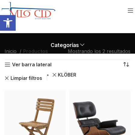
Abrir barra de herramientas
Categorías
Inicio
Productos
Mostrando los 2 resultados
Ver barra lateral
KLÖBER
Limpiar filtros