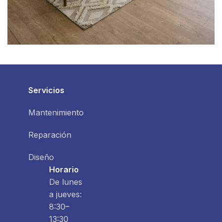
Potenti parturient parturie
Accessories
Servicios
Mantenimiento
Reparación
Diseño
Horario
De lunes
a jueves:
8:30–
13:30