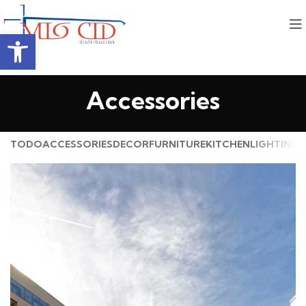
Abrir barra de herramientas
Accessories
TODO
ACCESSORIES
DECOR
FURNITURE
KITCHEN
LIGHTING